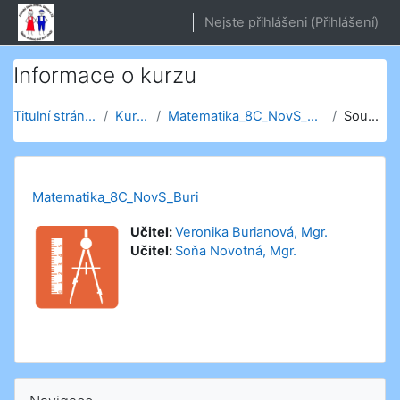
Přejít k hlavnímu obsahu
Nejste přihlášeni (
Přihlášení
)
Informace o kurzu
Titulní stránka
Kurzy
Matematika_8C_NovS_Buri
Souhrn
Matematika_8C_NovS_Buri
Učitel:
Veronika Burianová, Mgr.
Učitel:
Soňa Novotná, Mgr.
Přeskočit: Navigace