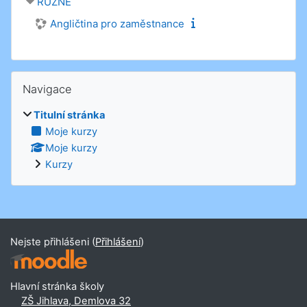
RŮZNÉ
Angličtina pro zaměstnance
Přeskočit: Navigace
Navigace
Titulní stránka
Moje kurzy
Moje kurzy
Kurzy
Nejste přihlášeni (
Přihlášení
)
Hlavní stránka školy
ZŠ Jihlava, Demlova 32