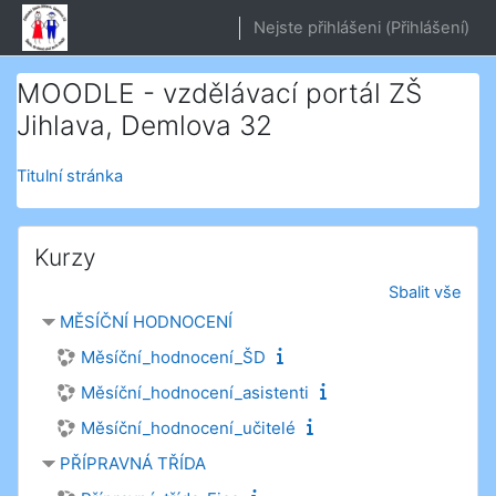
Přejít k hlavnímu obsahu
Nejste přihlášeni (
Přihlášení
)
MOODLE - vzdělávací portál ZŠ
Jihlava, Demlova 32
Titulní stránka
Kurzy
Sbalit vše
MĚSÍČNÍ HODNOCENÍ
Měsíční_hodnocení_ŠD
Měsíční_hodnocení_asistenti
Měsíční_hodnocení_učitelé
PŘÍPRAVNÁ TŘÍDA