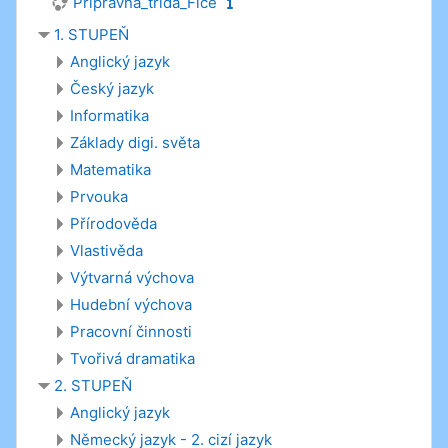
Přípravná_třída_Fice
1. STUPEŇ
Anglický jazyk
Český jazyk
Informatika
Základy digi. světa
Matematika
Prvouka
Přírodověda
Vlastivěda
Výtvarná výchova
Hudební výchova
Pracovní činnosti
Tvořivá dramatika
2. STUPEŇ
Anglický jazyk
Německý jazyk - 2. cizí jazyk