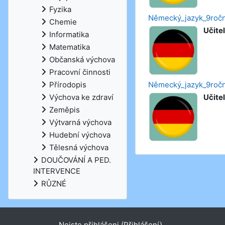
Fyzika
Německý_jazyk_9ročn
Chemie
Učitel
Informatika
Matematika
Občanská výchova
Pracovní činnosti
Německý_jazyk_9roč
Přírodopis
Učitel
Výchova ke zdraví
Zeměpis
Výtvarná výchova
Hudební výchova
Tělesná výchova
DOUČOVÁNÍ A PED.
INTERVENCE
RŮZNÉ
Nejste přihlášeni (
Přihlášení
)