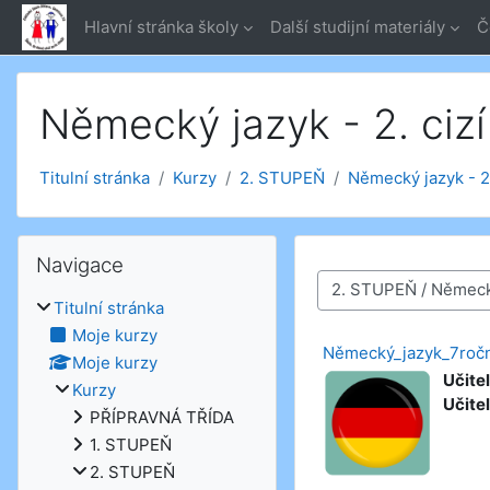
Přejít k hlavnímu obsahu
Hlavní stránka školy
Další studijní materiály
Č
Německý jazyk - 2. cizí
Titulní stránka
Kurzy
2. STUPEŇ
Německý jazyk - 2.
Přeskočit: Navigace
Navigace
Kategorie kurzů
Titulní stránka
Moje kurzy
Německý_jazyk_7ročn
Moje kurzy
Učitel
Kurzy
Učitel
PŘÍPRAVNÁ TŘÍDA
1. STUPEŇ
2. STUPEŇ