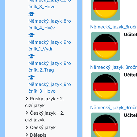
čník_3_Hovo
Německý_jazyk_8ro
Německý_jazyk_8roč
čník_4_Hvěz
Učitel
Německý_jazyk_9ro
čník_1_Vydr
Německý_jazyk_9ro
Německý_jazyk_8roč
čník_2_Trag
Učitel
Německý_jazyk_9ro
čník_3_Hovo
Ruský jazyk - 2.
cizí jazyk
Německý_jazyk_9ročn
Český jazyk - 2.
Učitel
cizí jazyk
Český jazyk
Dějepis