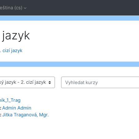
eština ‎(cs)‎
 jazyk
 cizí jazyk
Vyhledat kurzy
ík_1_Trag
:
Admin Admin
:
Jitka Traganová, Mgr.