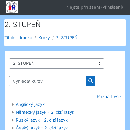
Přejít k hlavnímu obsahu
Nejste přihlášeni (
Přihlášení
)
2. STUPEŇ
Titulní stránka
Kurzy
2. STUPEŇ
Kategorie kurzů
Vyhledat kurzy
Vyhledat kurzy
Rozbalit vše
Anglický jazyk
Německý jazyk - 2. cizí jazyk
Ruský jazyk - 2. cizí jazyk
Český jazyk - 2. cizí jazyk