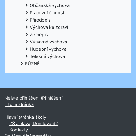
Občanská výchova
Pracovní činnosti
Přírodopis
Výchova ke zdraví
Zeměpis
Výtvarná výchova
Hudební výchova
Tělesná výchova
RŮZNÉ
Nejste přihlášeni (
Přihlášení
)
Titulní stránka
Hlavní stránka školy
ZŠ Jihlava, Demlova 32
Kontakty