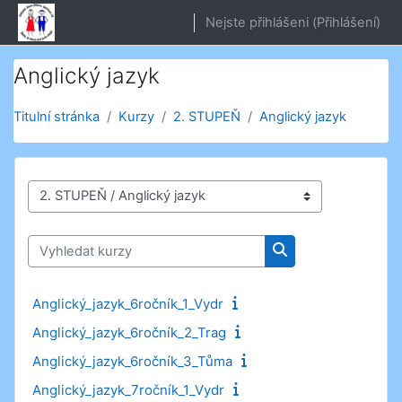
Přejít k hlavnímu obsahu
Nejste přihlášeni (
Přihlášení
)
Anglický jazyk
Titulní stránka
Kurzy
2. STUPEŇ
Anglický jazyk
Kategorie kurzů
Vyhledat kurzy
Vyhledat kurzy
Anglický_jazyk_6ročník_1_Vydr
Anglický_jazyk_6ročník_2_Trag
Anglický_jazyk_6ročník_3_Tůma
Anglický_jazyk_7ročník_1_Vydr