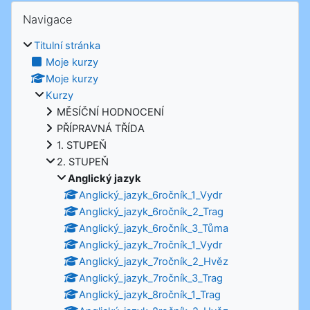
Přeskočit: Navigace
Navigace
Titulní stránka
Moje kurzy
Moje kurzy
Kurzy
MĚSÍČNÍ HODNOCENÍ
PŘÍPRAVNÁ TŘÍDA
1. STUPEŇ
2. STUPEŇ
Anglický jazyk
Anglický_jazyk_6ročník_1_Vydr
Anglický_jazyk_6ročník_2_Trag
Anglický_jazyk_6ročník_3_Tůma
Anglický_jazyk_7ročník_1_Vydr
Anglický_jazyk_7ročník_2_Hvěz
Anglický_jazyk_7ročník_3_Trag
Anglický_jazyk_8ročník_1_Trag