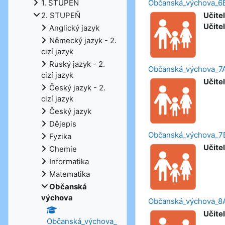
1. STUPEŇ
Občanská_výchova_6
2. STUPEŇ
Učitel
Učitel
Anglický jazyk
Německý jazyk - 2.
cizí jazyk
Ruský jazyk - 2.
Občanská_výchova_7
cizí jazyk
Učitel
Český jazyk - 2.
cizí jazyk
Český jazyk
Dějepis
Občanská_výchova_7
Fyzika
Učitel
Chemie
Informatika
Matematika
Občanská
výchova
Občanská_výchova_8
Učitel
Občanská_výchova_