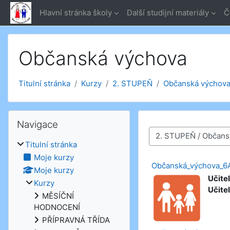
Přejít k hlavnímu obsahu
Hlavní stránka školy
Další studijní materiály
Č
Občanská výchova
Titulní stránka
Kurzy
2. STUPEŇ
Občanská výchov
Přeskočit: Navigace
Navigace
Kategorie kurzů
Titulní stránka
Moje kurzy
Občanská_výchova_6
Moje kurzy
Učitel
Kurzy
Učitel
MĚSÍČNÍ
HODNOCENÍ
PŘÍPRAVNÁ TŘÍDA