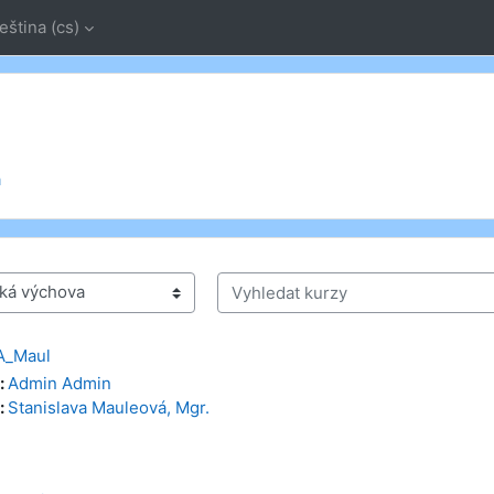
eština ‎(cs)‎
a
Vyhledat kurzy
A_Maul
:
Admin Admin
:
Stanislava Mauleová, Mgr.