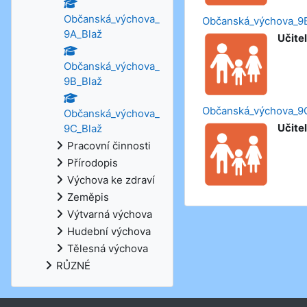
Občanská_výchova_
Občanská_výchova_9
9A_Blaž
Učitel
Občanská_výchova_
9B_Blaž
Občanská_výchova_9
Občanská_výchova_
Učitel
9C_Blaž
Pracovní činnosti
Přírodopis
Výchova ke zdraví
Zeměpis
Výtvarná výchova
Hudební výchova
Tělesná výchova
RŮZNÉ