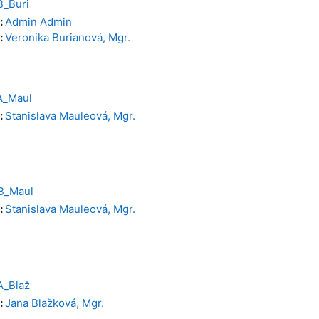
B_Buri
:
Admin Admin
:
Veronika Burianová, Mgr.
A_Maul
:
Stanislava Mauleová, Mgr.
B_Maul
:
Stanislava Mauleová, Mgr.
A_Blaž
:
Jana Blažková, Mgr.