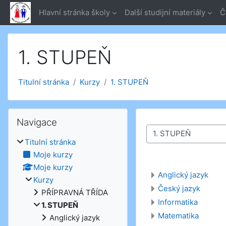
Přejít k hlavnímu obsahu
Hlavní stránka školy
Další studijní materiály
Č
1. STUPEŇ
Titulní stránka
Kurzy
1. STUPEŇ
Přeskočit: Navigace
Navigace
Kategorie kurzů
Titulní stránka
Moje kurzy
Moje kurzy
Anglický jazyk
Kurzy
Český jazyk
PŘÍPRAVNÁ TŘÍDA
Informatika
1. STUPEŇ
Matematika
Anglický jazyk