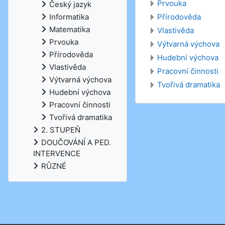
Prvouka
Český jazyk
Přírodověda
Informatika
Matematika
Vlastivěda
Prvouka
Výtvarná výchova
Přírodověda
Hudební výchova
Vlastivěda
Pracovní činnosti
Výtvarná výchova
Tvořivá dramatika
Hudební výchova
Pracovní činnosti
Tvořivá dramatika
2. STUPEŇ
DOUČOVÁNÍ A PED.
INTERVENCE
RŮZNÉ