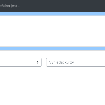
eština ‎(cs)‎
Vyhledat kurzy