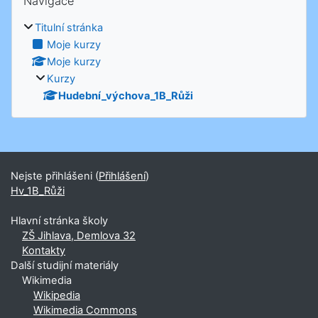
Navigace
Titulní stránka
Moje kurzy
Moje kurzy
Kurzy
Hudební_výchova_1B_Růži
Nejste přihlášeni (
Přihlášení
)
Hv_1B_Růži
Hlavní stránka školy
ZŠ Jihlava, Demlova 32
Kontakty
Další studijní materiály
Wikimedia
Wikipedia
Wikimedia Commons