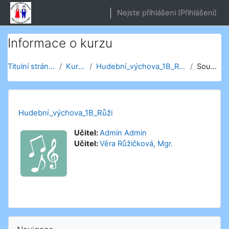
Přejít k hlavnímu obsahu
Nejste přihlášeni (
Přihlášení
)
Informace o kurzu
Titulní stránka
Kurzy
Hudební_výchova_1B_Růži
Souhrn
Hudební_výchova_1B_Růži
Učitel:
Admin Admin
Učitel:
Věra Růžičková, Mgr.
Přeskočit: Navigace