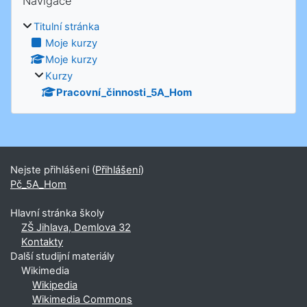
Navigace
Titulní stránka
Moje kurzy
Moje kurzy
Kurzy
Pracovní_činnosti_5A_Hom
Nejste přihlášeni (
Přihlášení
)
Pč_5A_Hom
Hlavní stránka školy
ZŠ Jihlava, Demlova 32
Kontakty
Další studijní materiály
Wikimedia
Wikipedia
Wikimedia Commons