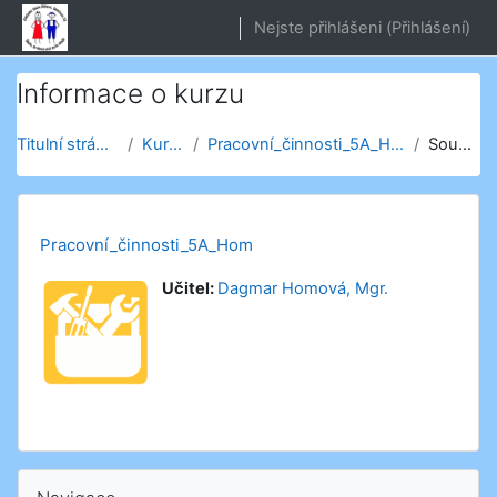
Přejít k hlavnímu obsahu
Nejste přihlášeni (
Přihlášení
)
Informace o kurzu
Titulní stránka
Kurzy
Pracovní_činnosti_5A_Hom
Souhrn
Pracovní_činnosti_5A_Hom
Učitel:
Dagmar Homová, Mgr.
Přeskočit: Navigace