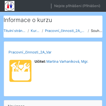
Přejít k hlavnímu obsahu
Nejste přihlášeni (
Přihlášení
)
Informace o kurzu
Titulní stránka
Kurzy
Pracovní_činnosti_2A_Var
Souhrn
Pracovní_činnosti_2A_Var
Učitel:
Martina Varhaníková, Mgr.
Přeskočit: Navigace