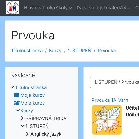
Přejít k hlavnímu obsahu
Hlavní stránka školy
Další studijní materiály
Č
Prvouka
Titulní stránka
Kurzy
1. STUPEŇ
Prvouka
Přeskočit: Navigace
Navigace
Kategorie kurzů
Titulní stránka
Moje kurzy
Prvouka_1A_Varh
Moje kurzy
Učitel
Kurzy
Učitel
PŘÍPRAVNÁ TŘÍDA
1. STUPEŇ
Anglický jazyk