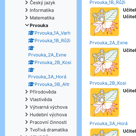
Prvouka_1B_Růži
Český jazyk
Učitel
Informatika
Učitel
Matematika
Prvouka
Prvouka_1A_Varh
Prvouka_1B_Růži
Prvouka_2A_Exne
Učitel
Prvouka_2A_Exne
Prvouka_2B_Kosi
Prvouka_3A_Horá
Prvouka_2B_Kosi
Prvouka_3B_Altr
Učitel
Přírodověda
Vlastivěda
Výtvarná výchova
Hudební výchova
Pracovní činnosti
Prvouka_3A_Horá
Tvořivá dramatika
Učitel