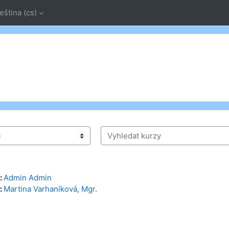
eština ‎(cs)‎
Vyhledat kurzy
:
Admin Admin
:
Martina Varhaníková, Mgr.