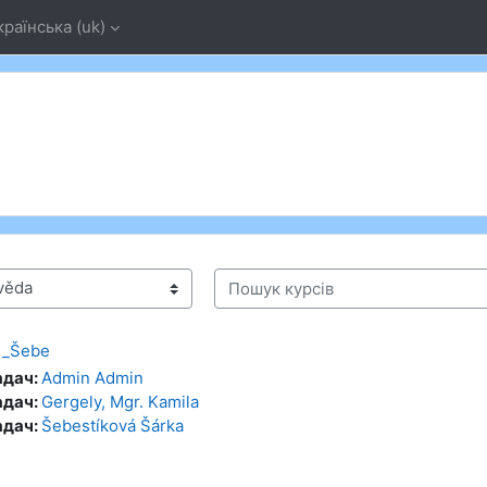
країнська ‎(uk)‎
Пошук курсів
g_Šebe
адач:
Admin Admin
адач:
Gergely, Mgr. Kamila
адач:
Šebestíková Šárka