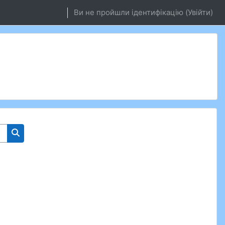
Ви не пройшли ідентифікацію (
Увійти
)
Пошук курсів