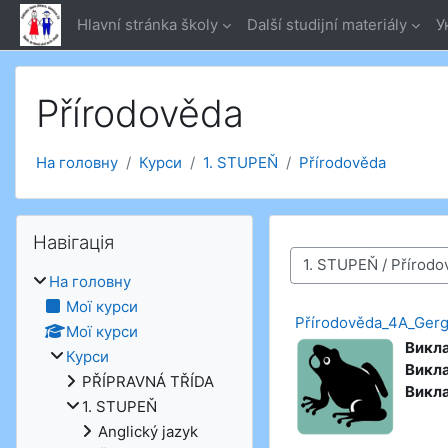
Перейти до головного вмісту
Hlavní stránka školy
Další studijní materiály
У
Přírodověda
На головну
Курси
1. STUPEŇ
Přírodověda
Пропустити Навігація
Навігація
Категорії курсів
На головну
Мої курси
Přírodověda_4A_Ger
Мої курси
Викл
Курси
Викл
PŘÍPRAVNÁ TŘÍDA
Викл
1. STUPEŇ
Anglický jazyk