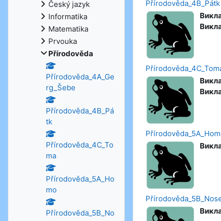
Přírodověda_4B_Pátk
Český jazyk
Викл
Informatika
Викл
Matematika
Prvouka
Přírodověda
Přírodověda_4C_Tom
Přírodověda_4A_Ge
Викл
rg_Šebe
Викл
Přírodověda_4B_Pá
tk
Přírodověda_5A_Hom
Přírodověda_4C_To
Викл
ma
Přírodověda_5A_Ho
mo
Přírodověda_5B_Nos
Викл
Přírodověda_5B_No