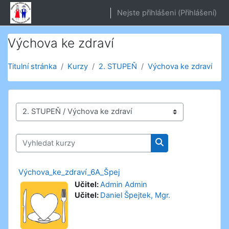
Přejít k hlavnímu obsahu
Nejste přihlášeni (
Přihlášení
)
Výchova ke zdraví
Titulní stránka
Kurzy
2. STUPEŇ
Výchova ke zdraví
Kategorie kurzů
Vyhledat kurzy
Vyhledat kurzy
Výchova_ke_zdraví_6A_Špej
Učitel:
Admin Admin
Učitel:
Daniel Špejtek, Mgr.