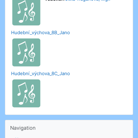
Hudební_výchova_8B_Jano
Hudební_výchova_8C_Jano
Skip Navigation
Navigation