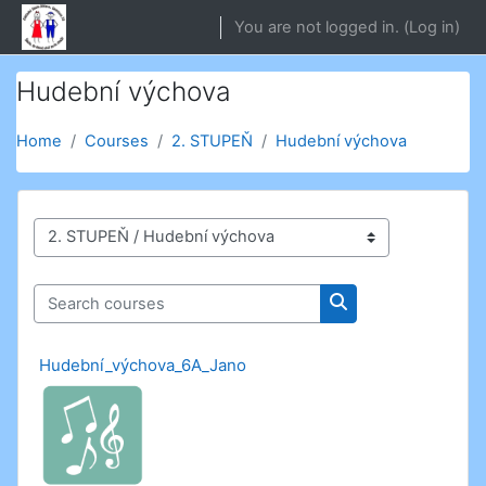
Skip to main content
You are not logged in. (
Log in
)
Hudební výchova
Home
Courses
2. STUPEŇ
Hudební výchova
Course categories
Search courses
Search courses
Hudební_výchova_6A_Jano