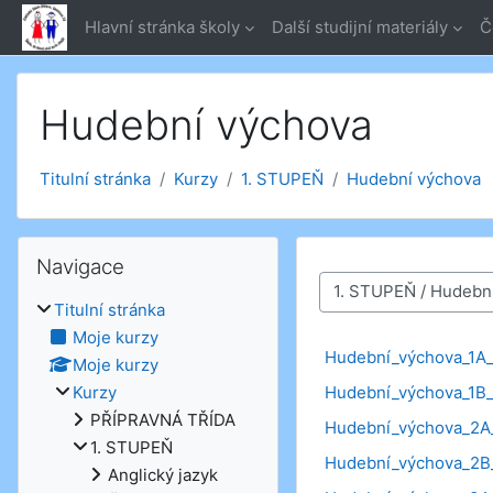
Přejít k hlavnímu obsahu
Hlavní stránka školy
Další studijní materiály
Č
Hudební výchova
Titulní stránka
Kurzy
1. STUPEŇ
Hudební výchova
Přeskočit: Navigace
Navigace
Kategorie kurzů
Titulní stránka
Moje kurzy
Hudební_výchova_1A_
Moje kurzy
Hudební_výchova_1B_
Kurzy
PŘÍPRAVNÁ TŘÍDA
Hudební_výchova_2A
1. STUPEŇ
Hudební_výchova_2B
Anglický jazyk