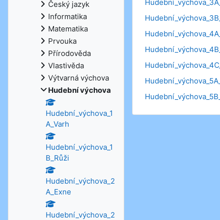
Hudební_výchova_3A_
Český jazyk
Informatika
Hudební_výchova_3B
Matematika
Hudební_výchova_4A
Prvouka
Hudební_výchova_4B
Přírodověda
Hudební_výchova_4C
Vlastivěda
Výtvarná výchova
Hudební_výchova_5A
Hudební výchova
Hudební_výchova_5B
Hudební_výchova_1
A_Varh
Hudební_výchova_1
B_Růži
Hudební_výchova_2
A_Exne
Hudební_výchova_2