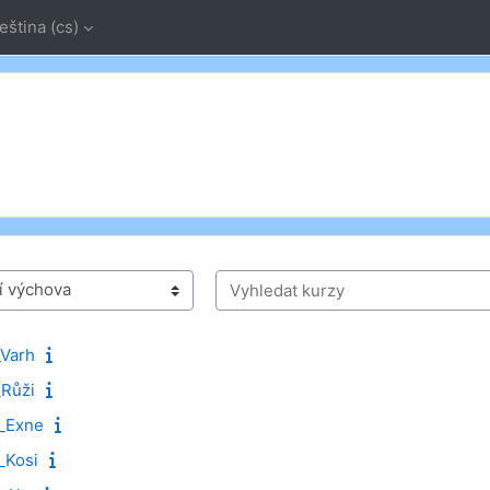
eština ‎(cs)‎
Vyhledat kurzy
Varh
Růži
_Exne
_Kosi